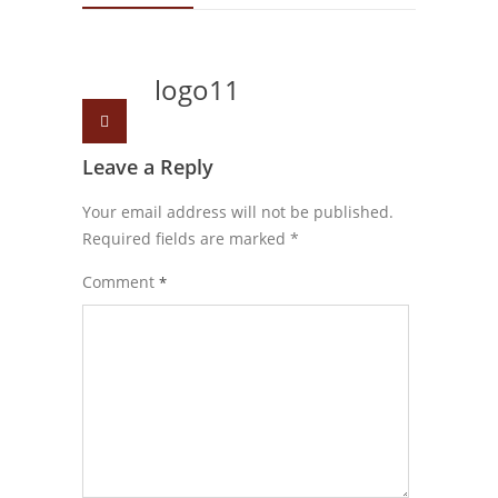
logo11
Leave a Reply
Your email address will not be published.
Required fields are marked
*
Comment
*