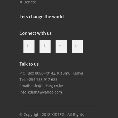
Donate
Lets change the world
Connect with us
Talk to us
P.O. Box 8080-40142, Kisumu, Kenya
Tel: +254 733 917 683
Email:
info@kidseg.co.ke
info_kdishg@yahoo.com
© Copyright 2018 KIDSEG . All Rights