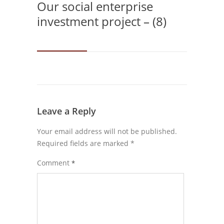
Our social enterprise
investment project – (8)
Leave a Reply
Your email address will not be published.
Required fields are marked
*
Comment
*