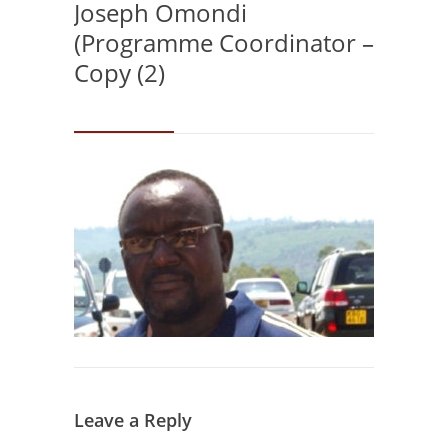
Joseph Omondi
(Programme Coordinator –
Copy (2)
Leave a Reply