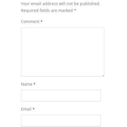
Your email address will not be published.
Required fields are marked
*
Comment
*
Name
*
Email
*