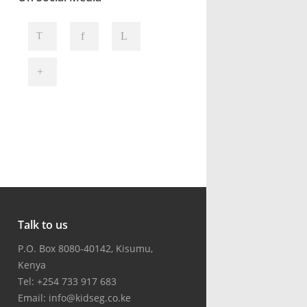
Talk to us
P.O. Box 8080-40142, Kisumu,
Kenya
Tel: +254 733 917 683
Email:
info@kidseg.co.ke