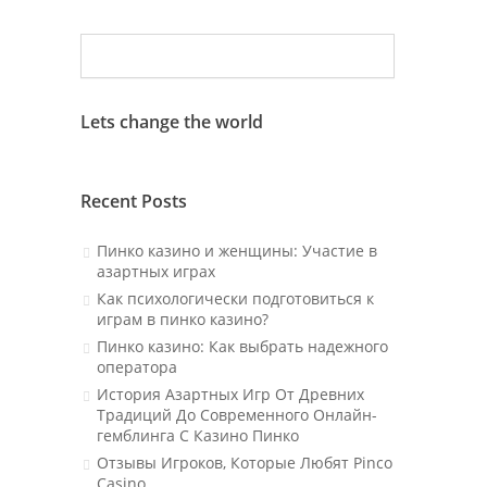
Lets change the world
Recent Posts
Пинко казино и женщины: Участие в
азартных играх
Как психологически подготовиться к
играм в пинко казино?
Пинко казино: Как выбрать надежного
оператора
История Азартных Игр От Древних
Традиций До Современного Онлайн-
гемблинга С Казино Пинко
Отзывы Игроков, Которые Любят Pinco
Casino