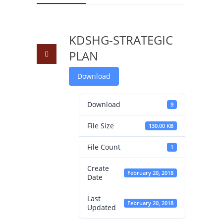
KDSHG-STRATEGIC
PLAN
Download
Download
9
File Size
130.00 KB
File Count
1
Create
February 20, 2018
Date
Last
February 20, 2018
Updated